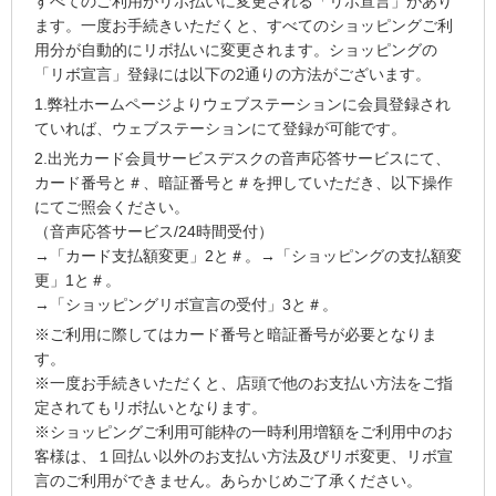
すべてのご利用がリボ払いに変更される「リボ宣言」があり
ます。一度お手続きいただくと、すべてのショッピングご利
用分が自動的にリボ払いに変更されます。ショッピングの
「リボ宣言」登録には以下の2通りの方法がございます。
1.弊社ホームページよりウェブステーションに会員登録され
ていれば、ウェブステーションにて登録が可能です。
2.出光カード会員サービスデスクの音声応答サービスにて、
カード番号と＃、暗証番号と＃を押していただき、以下操作
にてご照会ください。
（音声応答サービス/24時間受付）
→「カード支払額変更」2と＃。→「ショッピングの支払額変
更」1と＃。
→「ショッピングリボ宣言の受付」3と＃。
※ご利用に際してはカード番号と暗証番号が必要となりま
す。
※一度お手続きいただくと、店頭で他のお支払い方法をご指
定されてもリボ払いとなります。
※ショッピングご利用可能枠の一時利用増額をご利用中のお
客様は、１回払い以外のお支払い方法及びリボ変更、リボ宣
言のご利用ができません。あらかじめご了承ください。