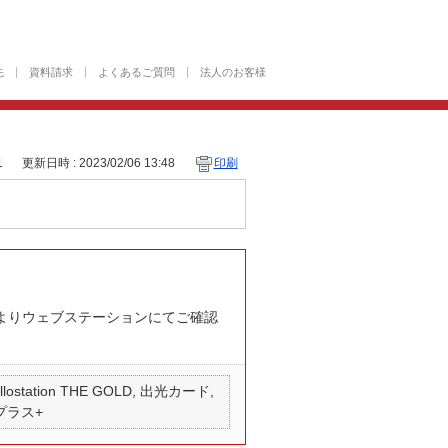
先
資料請求
よくあるご質問
法人のお客様
1
更新日時 : 2023/02/06 13:48
印刷
頃よりウェブステーションにてご確認
 apollostation THE GOLD, 出光カード,
 プラス+