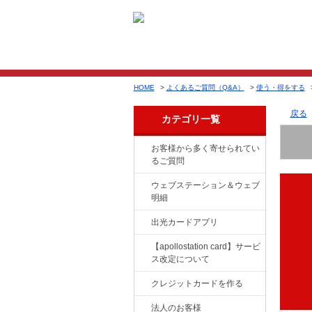
HOME
>
よくあるご質問（Q&A）
>
使う・得をする
戻る
カテゴリ一覧
お客様から多く寄せられてい
るご質問
ウェブステーション＆ウェブ
明細
出光カードアプリ
【apollostation card】サービ
ス改定について
クレジットカードを作る
法人のお客様