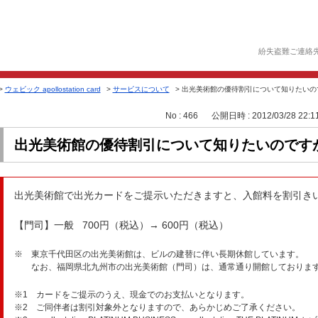
紛失盗難ご連絡
>
ウェビック apollostation card
>
サービスについて
>
出光美術館の優待割引について知りたいの
No : 466
公開日時 : 2012/03/28 22:1
出光美術館の優待割引について知りたいのです
出光美術館で出光カードをご提示いただきますと、入館料を割引き
【門司】一般 700円（税込）→ 600円（税込）
※ 東京千代田区の出光美術館は、ビルの建替に伴い長期休館しています。
なお、福岡県北九州市の出光美術館（門司）は、通常通り開館しておりま
※1 カードをご提示のうえ、現金でのお支払いとなります。
※2 ご同伴者は割引対象外となりますので、あらかじめご了承ください。