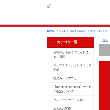
HOME
>
よくあるご質問（Q&A）
>
使う・得をする
戻る
カテゴリ一覧
お客様から多く寄せられてい
るご質問
ウェブステーション＆ウェブ
明細
出光カードアプリ
【apollostation card】サービ
ス改定について
クレジットカードを作る
法人のお客様