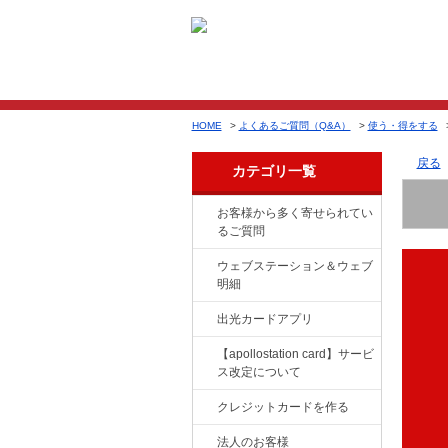
HOME
>
よくあるご質問（Q&A）
>
使う・得をする
戻る
カテゴリ一覧
お客様から多く寄せられてい
るご質問
ウェブステーション＆ウェブ
明細
出光カードアプリ
【apollostation card】サービ
ス改定について
クレジットカードを作る
法人のお客様