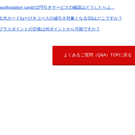
apollostation cardの2円引きサービスの確認はどうしたらよ...
出光カードね〜びきコースの値引き対象となるSSはどこですか？
プラスポイントの交換は何ポイントから可能ですか？
よくあるご質問（Q&A）TOPに戻る