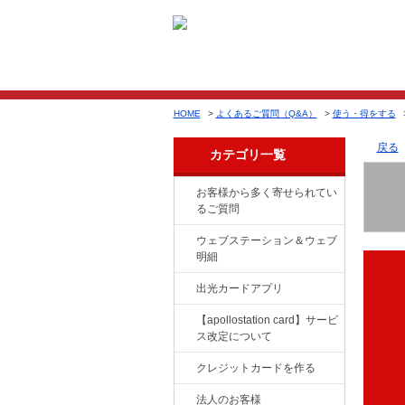
HOME
>
よくあるご質問（Q&A）
>
使う・得をする
戻る
カテゴリ一覧
お客様から多く寄せられてい
るご質問
ウェブステーション＆ウェブ
明細
出光カードアプリ
【apollostation card】サービ
ス改定について
クレジットカードを作る
法人のお客様