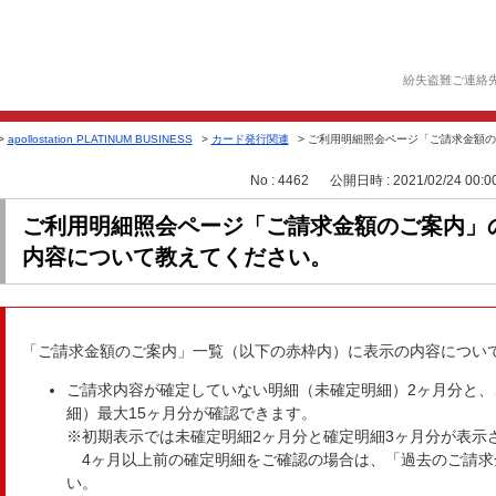
紛失盗難ご連絡
>
apollostation PLATINUM BUSINESS
>
カード発行関連
>
ご利用明細照会ページ「ご請求金額の
No : 4462
公開日時 : 2021/02/24 00:0
ご利用明細照会ページ「ご請求金額のご案内」
内容について教えてください。
「ご請求金額のご案内」一覧（以下の赤枠内）に表示の内容につい
ご請求内容が確定していない明細（未確定明細）2ヶ月分と、
細）最大15ヶ月分が確認できます。
※初期表示では未確定明細2ヶ月分と確定明細3ヶ月分が表示
4ヶ月以上前の確定明細をご確認の場合は、「過去のご請求
い。