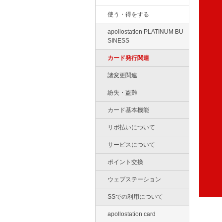
使う・得をする
apollostation PLATINUM BU
SINESS
カード発行関連
諸変更関連
紛失・盗難
カード基本機能
リボ払いについて
サービスについて
ポイント交換
ウェブステーション
SSでの利用について
apollostation card