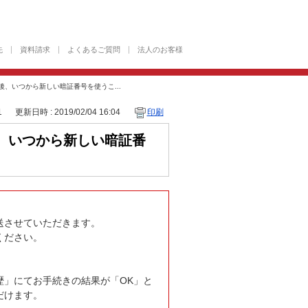
先
資料請求
よくあるご質問
法人のお客様
、いつから新しい暗証番号を使うこ...
1
更新日時 : 2019/02/04 16:04
印刷
、いつから新しい暗証番
送させていただきます。
ください。
歴」にてお手続きの結果が「OK」と
だけます。