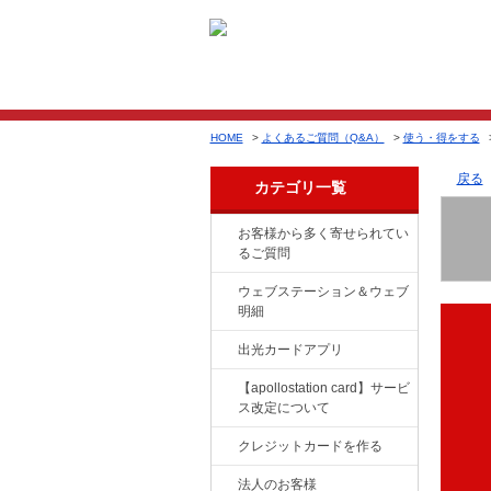
HOME
>
よくあるご質問（Q&A）
>
使う・得をする
戻る
カテゴリ一覧
お客様から多く寄せられてい
るご質問
ウェブステーション＆ウェブ
明細
出光カードアプリ
【apollostation card】サービ
ス改定について
クレジットカードを作る
法人のお客様