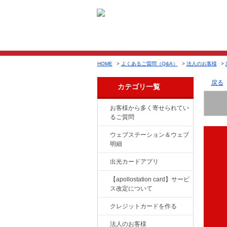
HOME
>
よくあるご質問（Q&A）
>
法人のお客様
>
戻る
カテゴリ一覧
お客様から多く寄せられてい
るご質問
ウェブステーション＆ウェブ
明細
出光カードアプリ
【apollostation card】サービ
ス改定について
クレジットカードを作る
法人のお客様