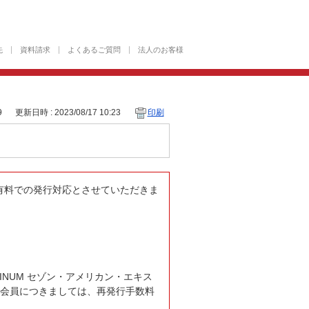
先
資料請求
よくあるご質問
法人のお客様
9
更新日時 : 2023/08/17 10:23
印刷
有料での発行対応とさせていただきま
THE PLATINUM セゾン・アメリカン・エキス
ルドカード会員につきましては、再発行手数料