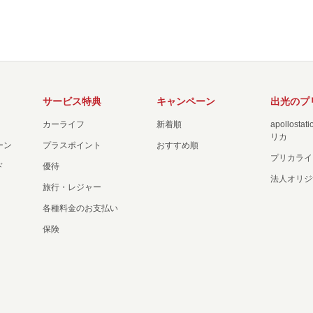
サービス特典
キャンペーン
出光のプ
カーライフ
新着順
apollost
リカ
ーン
プラスポイント
おすすめ順
プリカライ
ド
優待
法人オリジ
旅行・レジャー
各種料金のお支払い
保険