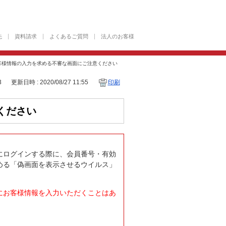
先
資料請求
よくあるご質問
法人のお客様
客様情報の入力を求める不審な画面にご注意ください
3
更新日時 : 2020/08/27 11:55
印刷
ください
にログインする際に、会員番号・有効
める「偽画面を表示させるウイルス」
にお客様情報を入力いただくことはあ