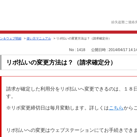
紛失盗難ご連絡
ン＆ウェブ明細
>
使い方マニュアル
>
リボ払いの変更方法は？（請求確定分）
No : 1418
公開日時 : 2014/04/17 14:1
リボ払いの変更方法は？（請求確定分）
請求が確定した利用分をリボ払いへ変更できるのは、１８
す。
※リボ変更締切日は毎月変動します。詳しくは
こちら
から
リボ払いへの変更はウェブステーションにてお手続きでき