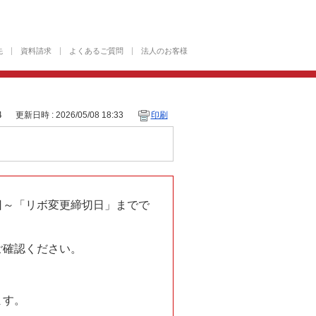
先
資料請求
よくあるご質問
法人のお客様
4
更新日時 : 2026/05/08 18:33
印刷
日～「リボ変更締切日」までで
ご確認ください。
ます。