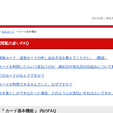
紛失盗難ご連絡
>
出光カード
>
カード基本機能
閲覧の多いFAQ
家族カード・追加カードの申し込み方法を教えてください。（郵送）
カードを利用したらいつ支払うのか、締め日や支払日の仕組みについて
どのカードがおトクですか？
カードが利用できませんでした。なぜですか？
引き落としができなかった場合、どのようにお支払いすればよいですか。（
『 カード基本機能 』 内のFAQ