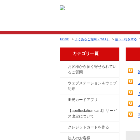
HOME
>
よくあるご質問（Q&A）
>
使う・得をする
カテゴリ一覧
お客様から多く寄せられてい
るご質問
ウェブステーション＆ウェブ
明細
出光カードアプリ
【apollostation card】サービ
ス改定について
クレジットカードを作る
法人のお客様