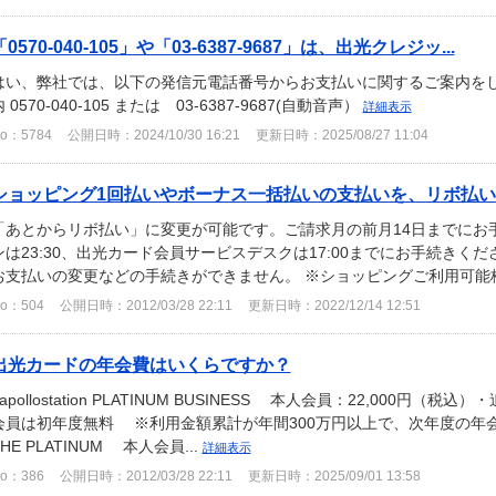
「0570-040-105」や「03-6387-9687」は、出光クレジッ...
はい、弊社では、以下の発信元電話番号からお支払いに関するご案内をし
 0570-040-105 または 03-6387-9687(自動音声）
詳細表示
o：5784
公開日時：2024/10/30 16:21
更新日時：2025/08/27 11:04
ショッピング1回払いやボーナス一括払いの支払いを、リボ払
「あとからリボ払い」に変更が可能です。ご請求月の前月14日までにお
ンは23:30、出光カード会員サービスデスクは17:00までにお手続きください
お支払いの変更などの手続きができません。 ※ショッピングご利用可能枠
o：504
公開日時：2012/03/28 22:11
更新日時：2022/12/14 12:51
出光カードの年会費はいくらですか？
■apollostation PLATINUM BUSINESS 本人会員：22,000円
会員は初年度無料 ※利用金額累計が年間300万円以上で、次年度の年会費が無料
THE PLATINUM 本人会員...
詳細表示
o：386
公開日時：2012/03/28 22:11
更新日時：2025/09/01 13:58