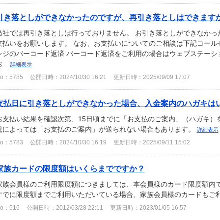
引き落としができなかったのですが、再引き落としはできます
当社では再引き落としは行っておりません。 お引き落としができなかっ
支払いをお願いします。 なお、お支払いについてのご相談は下記コール
レジのバーコード返済 バーコード返済をご利用の場合はウェブステーシ
...
詳細表示
o：5785
公開日時：2024/10/30 16:21
更新日時：2025/09/09 17:07
支払日に引き落としができなかった場合、入金案内のハガキは
お支払い結果を確認次第、15日頃までに「お支払のご案内」（ハガキ）
況によっては「お支払のご案内」が送られない場合もあります。
詳細表示
o：5783
公開日時：2024/10/30 16:19
更新日時：2025/09/11 15:02
家族カードの限度額はいくらまでですか？
家族会員様のご利用限度額につきましては、本会員様のカード限度額内
すでに限度額までご利用いただいている場合、家族会員様のカードもご
o：516
公開日時：2012/03/28 22:11
更新日時：2023/01/05 16:57