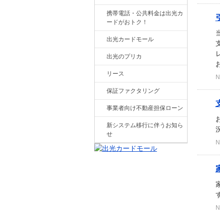
携帯電話・公共料金は出光カ
ードがおトク！
出光カードモール
出光のプリカ
お
リース
N
保証ファクタリング
事業者向け不動産担保ローン
新システム移行に伴うお知ら
せ
N
N