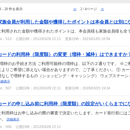
1 - 20 件を表示
≪
2 / 4ページ
≫
家族会員が利用した金額や獲得したポイントは本会員とは別に
ご利用された金額や獲得されたポイントは、本会員様も家族会員様も全
o：513
公開日時：2012/03/28 22:11
更新日時：2023/01/05 16:58
カードの利用枠（限度額）の変更（増枠・減枠）はできますか
■増枠のお手続き方法 ご利用可能枠の増枠は、以下の２通りです。 ※
によりご希望に添えない場合がありますので、ご了承ください。 ① カ
限なしで増枠するもの（ショッピング・キャッシング） ウェブステーション
詳細表示
o：507
公開日時：2012/03/28 22:11
更新日時：2026/03/25 19:34
カードの申し込み前に利用枠（限度額）の設定がいくらまでに
ご利用枠はお申し込みの際の審査で決定いたします。カード発行前には
い。
詳細表示
o：506
公開日時：2012/03/28 22:11