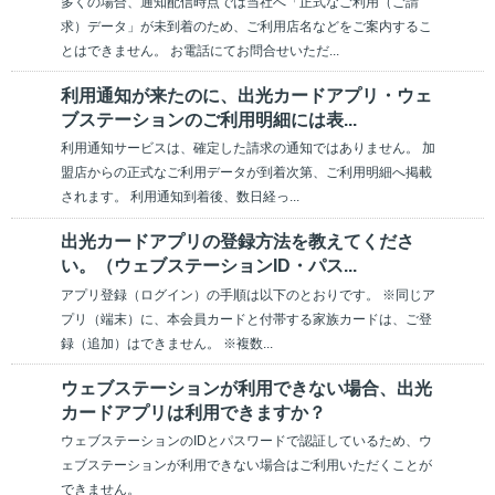
多くの場合、通知配信時点では当社へ「正式なご利用（ご請
求）データ」が未到着のため、ご利用店名などをご案内するこ
とはできません。 お電話にてお問合せいただ...
利用通知が来たのに、出光カードアプリ・ウェ
ブステーションのご利用明細には表...
利用通知サービスは、確定した請求の通知ではありません。 加
盟店からの正式なご利用データが到着次第、ご利用明細へ掲載
されます。 利用通知到着後、数日経っ...
出光カードアプリの登録方法を教えてくださ
い。（ウェブステーションID・パス...
アプリ登録（ログイン）の手順は以下のとおりです。 ※同じア
プリ（端末）に、本会員カードと付帯する家族カードは、ご登
録（追加）はできません。 ※複数...
ウェブステーションが利用できない場合、出光
カードアプリは利用できますか？
ウェブステーションのIDとパスワードで認証しているため、ウ
ェブステーションが利用できない場合はご利用いただくことが
できません。