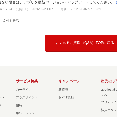
れない場合は、アプリを最新バージョンへアップデートしてください。
o：6124
公開日時：2026/02/20 16:19
更新日時：2026/02/27 15:39
 - 10 件を表示
よくあるご質問（Q&A）TOPに戻る
サービス特典
キャンペーン
出光のプ
カーライフ
新着順
apollost
リカ
ーン
プラスポイント
おすすめ順
プリカライ
ド
優待
法人オリジ
旅行・レジャー