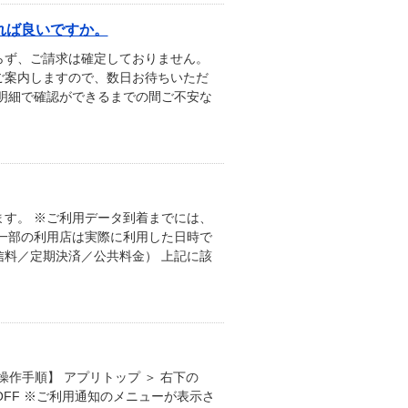
れば良いですか。
らず、ご請求は確定しておりません。
ご案内しますので、数日お待ちいただ
明細で確認ができるまでの間ご不安な
す。 ※ご利用データ到着までには、
一部の利用店は実際に利用した日時で
料／定期決済／公共料金） 上記に該
作手順】 アプリトップ ＞ 右下の
OFF ※ご利用通知のメニューが表示さ