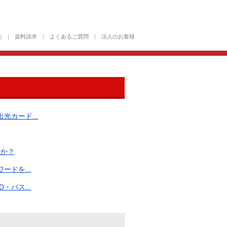
先
資料請求
よくあるご質問
法人のお客様
カード...
すか？
ドを...
パス...