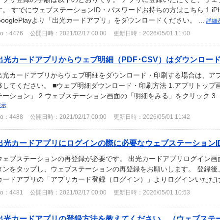
す。 すでにウェブステーションID・パスワードお持ちの方はこちら 1.iPhone
GooglePlayより「出光カードアプリ」をダウンロードください。 ...
詳細
o：4476
公開日時：2021/02/17 00:00
更新日時：2026/05/01 11:00
出光カードアプリからウェブ明細（PDF･CSV）はダウンロー
出光カードアプリからウェブ明細をダウンロード・印刷する場合は、ア
移してください。 ■ウェブ明細ダウンロード・印刷方法 1.アプリトッ
テーション」 2.ウェブステーション画面の「明細をみる」をクリック 3.
表示
o：4488
公開日時：2021/02/17 00:00
更新日時：2026/05/01 11:42
出光カードアプリにログインの際に必要なウェブステーションID、
ウェブステーションの再登録が必要です。 出光カードアプリログイン画
タンをタップし、ウェブステーションの再登録をお願いします。 登録後
カードアプリの「アプリカード登録（ログイン）」よりログインいただ
o：4481
公開日時：2021/02/17 00:00
更新日時：2026/05/01 10:53
出光カードアプリの登録方法を教えてください。（ウェブステーショ