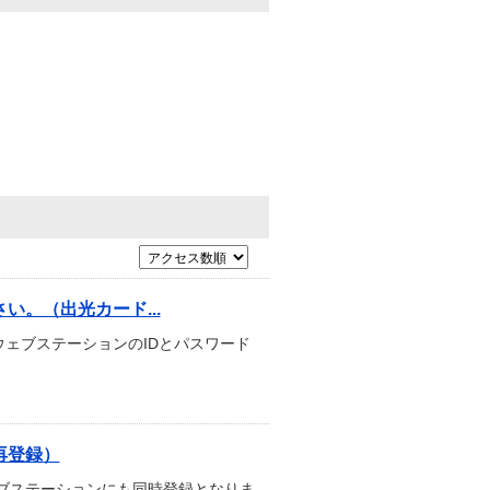
。（出光カード...
ェブステーションのIDとパスワード
再登録）
ブステーションにも同時登録となりま