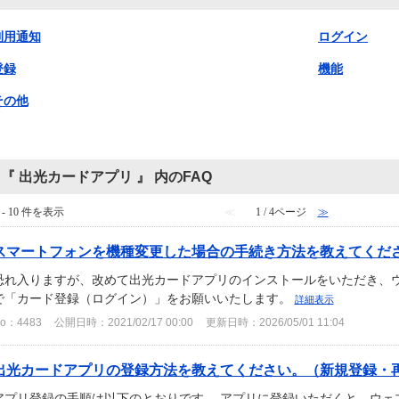
利用通知
ログイン
登録
機能
その他
『 出光カードアプリ 』 内のFAQ
 - 10 件を表示
≪
1 / 4ページ
≫
スマートフォンを機種変更した場合の手続き方法を教えてください
恐れ入りますが、改めて出光カードアプリのインストールをいただき、ウ
で「カード登録（ログイン）」をお願いいたします。
詳細表示
o：4483
公開日時：2021/02/17 00:00
更新日時：2026/05/01 11:04
出光カードアプリの登録方法を教えてください。（新規登録・
アプリ登録の手順は以下のとおりです。 アプリに登録いただくと、ウェ