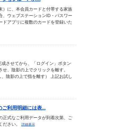
末）に、本会員カードと付帯する家族
合、ウェブステーションID・パスワー
ードアプリに複数のカードを登録いた
完成させてから、「ログイン」ボタン
させ、陰影の上でクリックを離す。
、陰影の上で指を離す） 上記お試し
利用明細には表...
の正式なご利用データが到着次第、ご
ください。
詳細表示