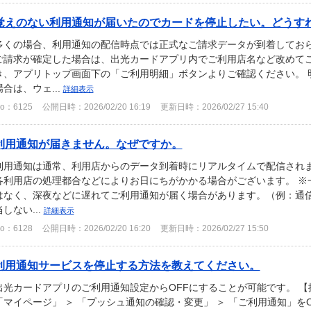
覚えのない利用通知が届いたのでカードを停止したい。どうす
多くの場合、利用通知の配信時点では正式なご請求データが到着してお
ご請求が確定した場合は、出光カードアプリ内でご利用店名など改めて
き、アプリトップ画面下の「ご利用明細」ボタンよりご確認ください。 
場合は、ウェ...
詳細表示
o：6125
公開日時：2026/02/20 16:19
更新日時：2026/02/27 15:40
利用通知が届きません。なぜですか。
利用通知は通常、利用店からのデータ到着時にリアルタイムで配信されま
各利用店の処理都合などによりお日にちがかかる場合がございます。 ※
はなく、深夜などに遅れてご利用通知が届く場合があります。（例：通信
当しない...
詳細表示
o：6128
公開日時：2026/02/20 16:20
更新日時：2026/02/27 15:50
利用通知サービスを停止する方法を教えてください。
出光カードアプリのご利用通知設定からOFFにすることが可能です。 【操
「マイページ」 ＞ 「プッシュ通知の確認・変更」 ＞ 「ご利用通知」を