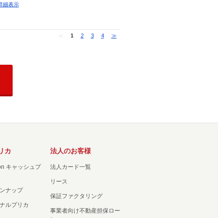
詳細表示
≪
1
2
3
4
≫
リカ
法人のお客様
ation キャッシュプ
法人カード一覧
リース
ンナップ
保証ファクタリング
ナルプリカ
事業者向け不動産担保ロー