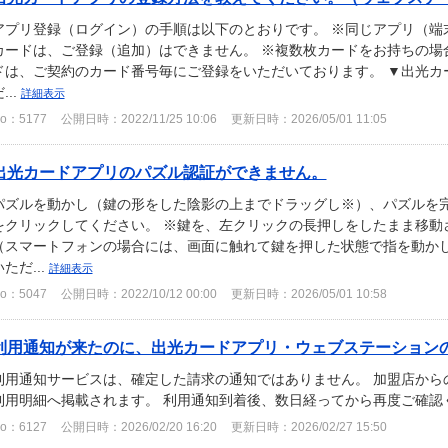
アプリ登録（ログイン）の手順は以下のとおりです。 ※同じアプリ（端
カードは、ご登録（追加）はできません。 ※複数枚カードをお持ちの場
ドは、ご契約のカード番号毎にご登録をいただいております。 ▼出光カ
...
詳細表示
o：5177
公開日時：2022/11/25 10:06
更新日時：2026/05/01 11:05
出光カードアプリのパズル認証ができません。
パズルを動かし（鍵の形をした陰影の上までドラッグし※）、パズルを
をクリックしてください。 ※鍵を、左クリックの長押しをしたまま移動
（スマートフォンの場合には、画面に触れて鍵を押した状態で指を動かし
いただ...
詳細表示
o：5047
公開日時：2022/10/12 00:00
更新日時：2026/05/01 10:58
利用通知が来たのに、出光カードアプリ・ウェブステーションのご
利用通知サービスは、確定した請求の通知ではありません。 加盟店から
利用明細へ掲載されます。 利用通知到着後、数日経ってから再度ご確認
o：6127
公開日時：2026/02/20 16:20
更新日時：2026/02/27 15:50