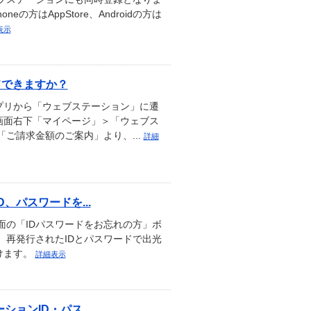
の方はAppStore、Androidの方は
表示
ドできますか？
プリから「ウェブステーション」に遷
プ画面右下「マイページ」＞「ウェブス
「ご請求金額のご案内」より、...
詳細
パスワードを...
面の「IDパスワードをお忘れの方」ボ
、再発行されたIDとパスワードで出光
けます。
詳細表示
ンID・パス...