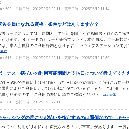
示
o：509
公開日時：2012/03/28 22:11
更新日時：2025/06/10 11:14
家族会員になれる資格・条件などはありますか？
家族カードについては、原則として生計を同じくする同居・同姓のご家族
ただけます。 ※カードのカラーと提携ブランドは本会員様と同一種類に
枠は、本人会員様のご利用枠内となります。 ※ウェブステーションでお申
細表示
o：515
公開日時：2012/03/28 22:11
更新日時：2026/07/13 12:59
ボーナス一括払いの利用可能期間と支払日について教えてくだ
12/1〜6/30のお買い上げ分は8/7、7/1〜11/30のお買い上げ分は1/
加盟店によりご利用いただけない場合がございます。また、ご利用いた
に異なりますので、ご利用の際に店頭でご確認ください。
詳細表示
o：501
公開日時：2012/03/28 22:11
キャッシングの度にリボ払いを指定するのは面倒なので、キャッシ
すべてのご利用がリボ払いに変更される「リボ宣言」があります。一度