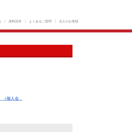
先
資料請求
よくあるご質問
法人のお客様
個人会...