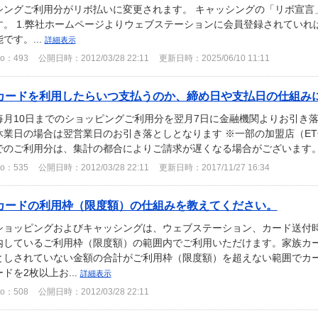
シングご利用分がリボ払いに変更されます。 キャッシングの「リボ宣言
す。 1.弊社ホームページよりウェブステーションに会員登録されてい
能です。...
詳細表示
o：493
公開日時：2012/03/28 22:11
更新日時：2025/06/10 11:11
カードを利用したらいつ支払うのか、締め日や支払日の仕組み
毎月10日までのショッピングご利用分を翌月7日に金融機関よりお引き落
休業日の場合は翌営業日のお引き落としとなります ※一部の加盟店（E
でのご利用分は、集計の都合によりご請求が遅くなる場合がございます
o：535
公開日時：2012/03/28 22:11
更新日時：2017/11/27 16:34
カードの利用枠（限度額）の仕組みを教えてください。
ショッピングおよびキャッシングは、ウェブステーション、カード送付
内しているご利用枠（限度額）の範囲内でご利用いただけます。家族カ
としされていない金額の合計がご利用枠（限度額）を超えない範囲でカー
ードを2枚以上お...
詳細表示
o：508
公開日時：2012/03/28 22:11