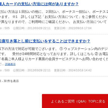
個人カードの支払い方法には何がありますか？
支払い方法は１回払いの他に、２回払い、ボーナス一括払い、ボーナス
います。 ※1 詳しくは下記「お支払い方法について」をご参照ください
が異なりますので、ご利用時にご確認ください。 お支払い方法について
o：505
公開日時：2012/03/28 22:11
更新日時：2022/09/16 17:04
口座引き落とし前に支払いをすることはできますか？
以下の方法で対応が可能でございます。 ① ウェブステーション内のデ
です。 受付が24時間対応となっております。詳しくはこちら ② お電
ド名義ご本人様よりカード裏面の会員サービスデスクへお問い合わせくだ
...
詳細表示
o：500
公開日時：2012/03/28 22:11
更新日時：2024/10/18 14:42
1 - 30 件を表示
よくあるご質問（Q&A）TOPに戻る