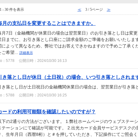
1 - 30 件を表示
≪
3 / 5ページ
≫
毎月の支払日を変更することはできますか。
毎月7日（金融機関が休業日の場合は翌営業日）のお引き落とし日は変更
業日までに、お引き落とし口座にご請求金額のご準備をお願いいたします
関によって異なるため、弊社ではお答えできかねますので予めご了承くだ
をご希望...
詳細表示
o：5778
公開日時：2024/10/30 16:13
引き落とし日が休日（土日祝）の場合、いつ引き落としされま
引き落とし日が土日祝日の金融機関休業日の場合は、翌営業日が引き落
o：5788
公開日時：2024/10/30 16:25
カードの利用可能額を確認したいのですが？
以下の2通りの方法がございます。 1.弊社ホームページのウェブステー
ステーションにて確認が可能です。 2.出光カード会員サービスデスク
＃、生年月日（西暦8桁）と＃を押していただき、下記操作にてご照会くだ