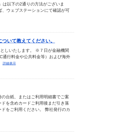
」は以下の2通りの方法がございま
れば、ウェブステーションにて確認が可
について教えてください。
としいたします。 ※７日が金融機関
TC通行料金や公共料金等）および海外
。
詳細表示
時の台紙、またはご利用明細書でご案
ードを含めカードご利用後まだ引き落
ドをご利用ください。 弊社発行のカ