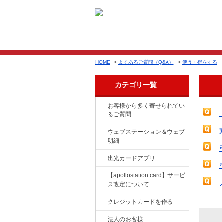
HOME
>
よくあるご質問（Q&A）
>
使う・得をする
カテゴリ一覧
お客様から多く寄せられてい
るご質問
ウェブステーション＆ウェブ
明細
出光カードアプリ
【apollostation card】サービ
ス改定について
クレジットカードを作る
法人のお客様