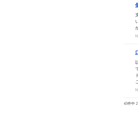
N
ご
N
43件中 2