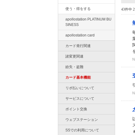
使う・得をする
43件中 2
apollostation PLATINUM BU
SINESS
apollostation card
カード発行関連
諸変更関連
N
紛失・盗難
カード基本機能
リボ払いについて
N
サービスについて
ポイント交換
ウェブステーション
SSでの利用について